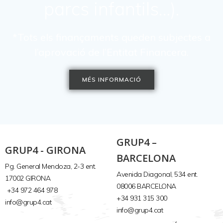
parcs infantils…).
*Tots els finançaments queden subjectes a
l’aprovació de l’Entitat Financera.
MÉS INFORMACIÓ
GRUP4 –
GRUP4 - GIRONA
BARCELONA
Pg. General Mendoza, 2-3 ent.
Avenida Diagonal, 534 ent.
17002 GIRONA
08006 BARCELONA
+34 972 464 978
+34 931 315 300
info@grup4.cat
info@grup4.cat