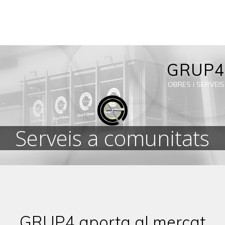
Skip
to
content
GRUP4
OBRES i SERVEIS
Serveis a comunitats
GRUP4 aporta al mercat