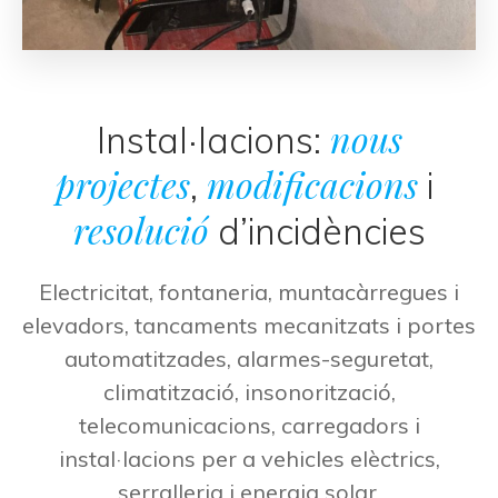
nous
Instal·lacions:
projectes
modificacions
,
i
resolució
d’incidències
E
lectricitat, fontaneria, muntacàrregues i
elevadors, tancaments mecanitzats i portes
automatitzades, alarmes-seguretat,
climatització, insonorització,
telecomunicacions, carregadors i
instal·lacions per a vehicles elèctrics,
serralleria i energia solar
.