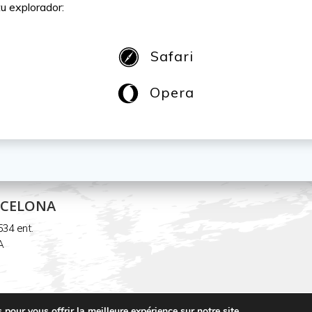
u explorador:
Safari
Opera
RCELONA
534 ent.
A
pour vous offrir la meilleure expérience sur notre site.