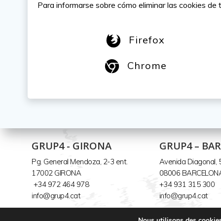
Para informarse sobre cómo eliminar las cookies de t
Firefox
Chrome
GRUP4 - GIRONA
GRUP4 – BA
Pg. General Mendoza, 2-3 ent.
Avenida Diagonal, 
17002 GIRONA
08006 BARCELON
+34 972 464 978
+34 931 315 300
info@grup4.cat
info@grup4.cat
Nous utilisons des cookies 